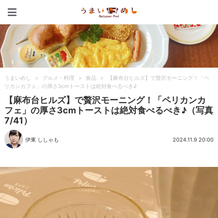
うまいめし
うまいめし
>
グルメ・料理
>
食品
>
【麻布台ヒルズ】で贅沢モーニング！「ペ
リカンカフェ」の厚さ3cmトーストは絶対食べるべき♪
【麻布台ヒルズ】で贅沢モーニング！「ペリカンカ
フェ」の厚さ3cmトーストは絶対食べるべき♪（写真
7/41）
伊東 ししゃも
2024.11.9 20:00