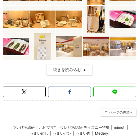
続きを読み込む
ページの先頭へ
ウレぴあ総研
|
ハピママ*
|
ウレぴあ総研 ディズニー特集
|
mimot.
|
うまいめし
|
うまいパン
|
うまい肉
|
Medery.