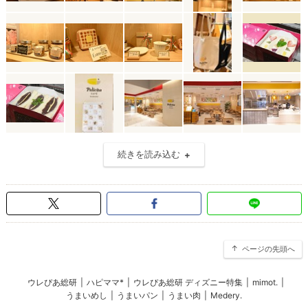
続きを読み込む
ページの先頭へ
ウレぴあ総研
|
ハピママ*
|
ウレぴあ総研 ディズニー特集
|
mimot.
|
うまいめし
|
うまいパン
|
うまい肉
|
Medery.