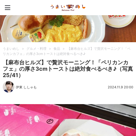
うまいめし
うまいめし
>
グルメ・料理
>
食品
>
【麻布台ヒルズ】で贅沢モーニング！「ペ
リカンカフェ」の厚さ3cmトーストは絶対食べるべき♪
【麻布台ヒルズ】で贅沢モーニング！「ペリカンカ
フェ」の厚さ3cmトーストは絶対食べるべき♪（写真
25/41）
伊東 ししゃも
2024.11.9 20:00