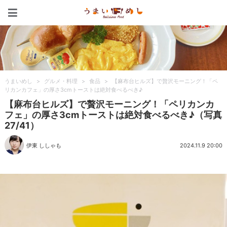
うまいめし
うまいめし
>
グルメ・料理
>
食品
>
【麻布台ヒルズ】で贅沢モーニング！「ペ
リカンカフェ」の厚さ3cmトーストは絶対食べるべき♪
【麻布台ヒルズ】で贅沢モーニング！「ペリカンカ
フェ」の厚さ3cmトーストは絶対食べるべき♪（写真
27/41）
伊東 ししゃも
2024.11.9 20:00