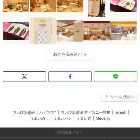
続きを読み込む
ページの先頭へ
ウレぴあ総研
|
ハピママ*
|
ウレぴあ総研 ディズニー特集
|
mimot.
|
うまいめし
|
うまいパン
|
うまい肉
|
Medery.
ぴあ関連サイト