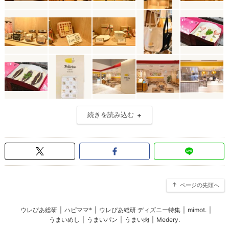
続きを読み込む
ページの先頭へ
ウレぴあ総研
|
ハピママ*
|
ウレぴあ総研 ディズニー特集
|
mimot.
|
うまいめし
|
うまいパン
|
うまい肉
|
Medery.