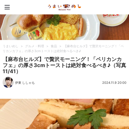
うまいめし
うまいめし
>
グルメ・料理
>
食品
>
【麻布台ヒルズ】で贅沢モーニング！「ペ
リカンカフェ」の厚さ3cmトーストは絶対食べるべき♪
【麻布台ヒルズ】で贅沢モーニング！「ペリカンカ
フェ」の厚さ3cmトーストは絶対食べるべき♪（写真
11/41）
伊東 ししゃも
2024.11.9 20:00