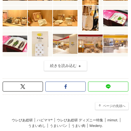
続きを読み込む
ページの先頭へ
ウレぴあ総研
|
ハピママ*
|
ウレぴあ総研 ディズニー特集
|
mimot.
|
うまいめし
|
うまいパン
|
うまい肉
|
Medery.