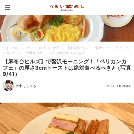
うまいめし
うまいめし
>
グルメ・料理
>
食品
>
【麻布台ヒルズ】で贅沢モーニング！「ペ
リカンカフェ」の厚さ3cmトーストは絶対食べるべき♪
【麻布台ヒルズ】で贅沢モーニング！「ペリカンカ
フェ」の厚さ3cmトーストは絶対食べるべき♪（写真
9/41）
伊東 ししゃも
2024.11.9 20:00