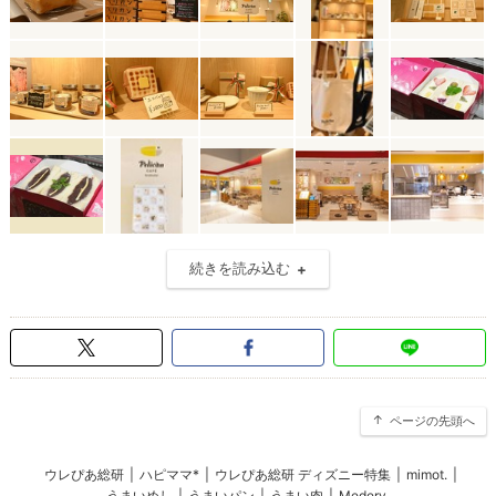
続きを読み込む
ページの先頭へ
ウレぴあ総研
|
ハピママ*
|
ウレぴあ総研 ディズニー特集
|
mimot.
|
うまいめし
|
うまいパン
|
うまい肉
|
Medery.