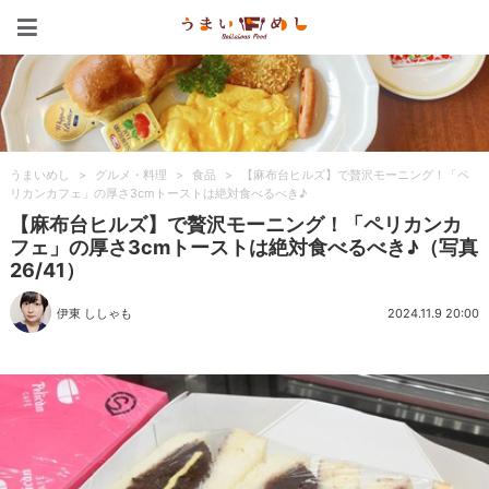
うまいめし
うまいめし
>
グルメ・料理
>
食品
>
【麻布台ヒルズ】で贅沢モーニング！「ペ
リカンカフェ」の厚さ3cmトーストは絶対食べるべき♪
【麻布台ヒルズ】で贅沢モーニング！「ペリカンカ
フェ」の厚さ3cmトーストは絶対食べるべき♪（写真
26/41）
伊東 ししゃも
2024.11.9 20:00