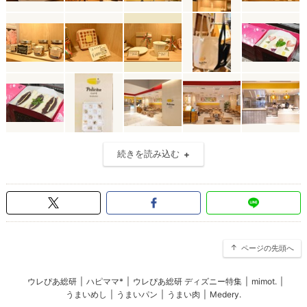
続きを読み込む
ページの先頭へ
ウレぴあ総研
|
ハピママ*
|
ウレぴあ総研 ディズニー特集
|
mimot.
|
うまいめし
|
うまいパン
|
うまい肉
|
Medery.