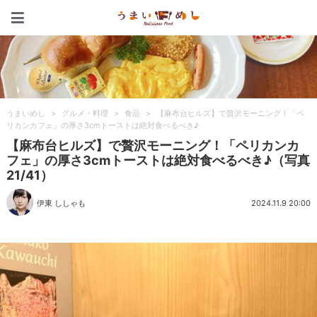
うまいめし
うまいめし
>
グルメ・料理
>
食品
>
【麻布台ヒルズ】で贅沢モーニング！「ペ
リカンカフェ」の厚さ3cmトーストは絶対食べるべき♪
【麻布台ヒルズ】で贅沢モーニング！「ペリカンカ
フェ」の厚さ3cmトーストは絶対食べるべき♪（写真
21/41）
伊東 ししゃも
2024.11.9 20:00