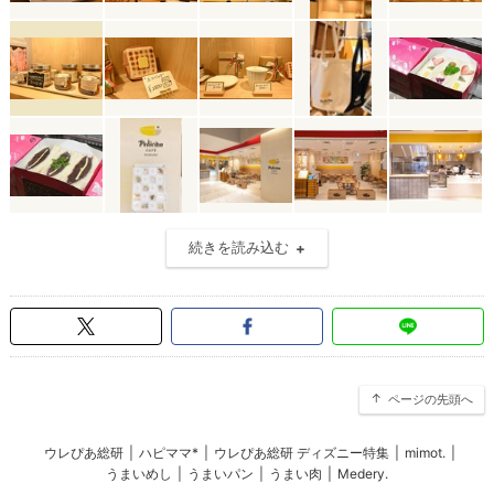
続きを読み込む
ページの先頭へ
ウレぴあ総研
|
ハピママ*
|
ウレぴあ総研 ディズニー特集
|
mimot.
|
うまいめし
|
うまいパン
|
うまい肉
|
Medery.