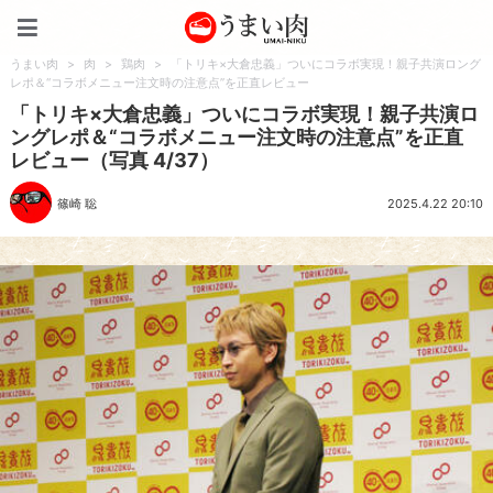
うまい肉
うまい肉
>
肉
>
鶏肉
>
「トリキ×大倉忠義」ついにコラボ実現！親子共演ロング
レポ＆“コラボメニュー注文時の注意点”を正直レビュー
「トリキ×大倉忠義」ついにコラボ実現！親子共演ロ
ングレポ＆“コラボメニュー注文時の注意点”を正直
レビュー（写真 4/37）
篠崎 聡
2025.4.22 20:10