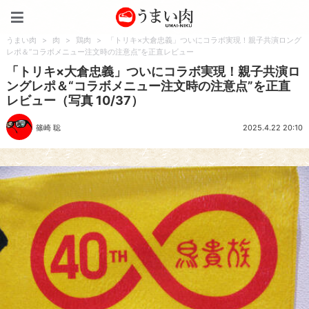
うまい肉
うまい肉
>
肉
>
鶏肉
>
「トリキ×大倉忠義」ついにコラボ実現！親子共演ロング
レポ＆“コラボメニュー注文時の注意点”を正直レビュー
「トリキ×大倉忠義」ついにコラボ実現！親子共演ロ
ングレポ＆“コラボメニュー注文時の注意点”を正直
レビュー（写真 10/37）
篠崎 聡
2025.4.22 20:10