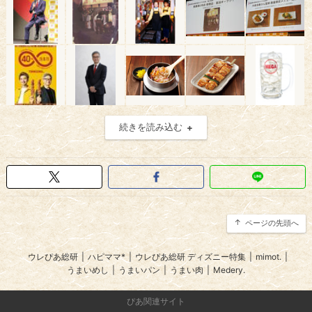
続きを読み込む
ページの先頭へ
ウレぴあ総研
|
ハピママ*
|
ウレぴあ総研 ディズニー特集
|
mimot.
|
うまいめし
|
うまいパン
|
うまい肉
|
Medery.
ぴあ関連サイト