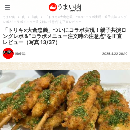
うまい肉
うまい肉
>
肉
>
鶏肉
>
「トリキ×大倉忠義」ついにコラボ実現！親子共演ロング
レポ＆“コラボメニュー注文時の注意点”を正直レビュー
「トリキ×大倉忠義」ついにコラボ実現！親子共演ロ
ングレポ＆“コラボメニュー注文時の注意点”を正直
レビュー（写真 13/37）
篠崎 聡
2025.4.22 20:10