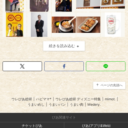
続きを読み込む
ページの先頭へ
ウレぴあ総研
|
ハピママ*
|
ウレぴあ総研 ディズニー特集
|
mimot.
|
うまいめし
|
うまいパン
|
うまい肉
|
Medery.
ぴあ関連サイト
チケットぴあ
ぴあ(アプリ&Web)