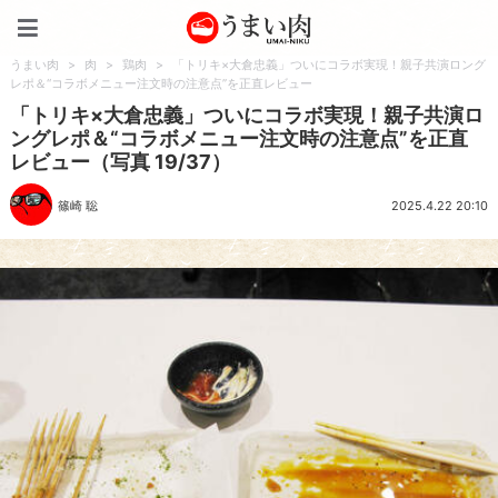
うまい肉
うまい肉
>
肉
>
鶏肉
>
「トリキ×大倉忠義」ついにコラボ実現！親子共演ロング
レポ＆“コラボメニュー注文時の注意点”を正直レビュー
「トリキ×大倉忠義」ついにコラボ実現！親子共演ロ
ングレポ＆“コラボメニュー注文時の注意点”を正直
レビュー（写真 19/37）
篠崎 聡
2025.4.22 20:10