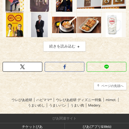
続きを読み込む
ページの先頭へ
ウレぴあ総研
|
ハピママ*
|
ウレぴあ総研 ディズニー特集
|
mimot.
|
うまいめし
|
うまいパン
|
うまい肉
|
Medery.
ぴあ関連サイト
チケットぴあ
ぴあ(アプリ&Web)