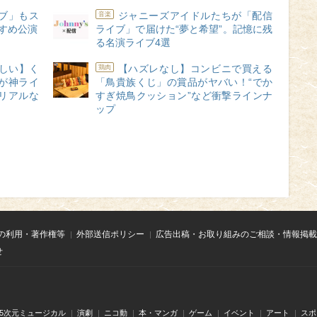
ブ」もス
ジャニーズアイドルたちが「配信
音楽
すすめ公演
ライブ」で届けた“夢と希望”。記憶に残
る名演ライブ4選
しい】く
【ハズレなし】コンビニで買える
鶏肉
が神ライ
「鳥貴族くじ」の賞品がヤバい！“でか
リアルな
すぎ焼鳥クッション”など衝撃ラインナ
ップ
の利用・著作権等
外部送信ポリシー
広告出稿・お取り組みのご相談・情報掲載
せ
.5次元ミュージカル
演劇
ニコ動
本・マンガ
ゲーム
イベント
アート
スポ