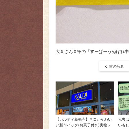
大倉さん直筆の「すーぱーうぬぼれ中
前の写真