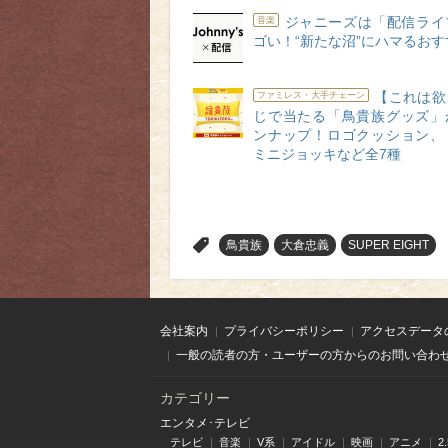
ジャニーズは「配信ライ
音楽
ゴい！“新たな沼”にハマるお
【これは欲
ファミレス・大手チェーン
じで当たる「鳥貴族グッズ」
ンナップ！ロゴクッション、
ミニジョッキなど全7種
>
鳥貴族
大倉忠義
SUPER EIGHT
会社案内
プライバシーポリシー
アクセスデータ
一般の読者の方・ユーザーの方からのお問い合わ
カテゴリー
エンタメ･テレビ
テレビ
音楽
V系
アイドル
映画
アニメ
2