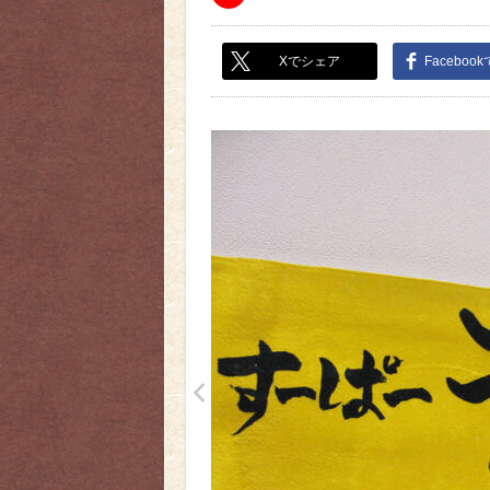
Xでシェア
Faceboo
<