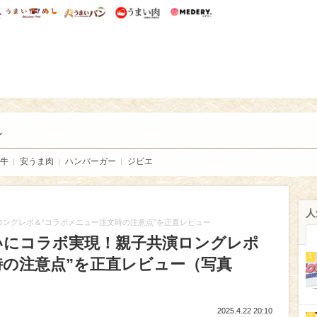
総研 ディズニー特集
mimot.
うまいめし
うまいパン
うまい肉
Medery.
い肉
し
牛
安うま肉
ハンバーガー
ジビエ
人
ロングレポ＆“コラボメニュー注文時の注意点”を正直レビュー
いにコラボ実現！親子共演ロングレポ
1
時の注意点”を正直レビュー（写真
2025.4.22 20:10
2