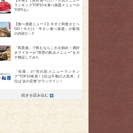
【牛角】で絶対食べたい！人気メニュー
ランキングTOP10＆食べ放題メニューの
TOP5も♪
【食べ放題ニュース】今すぐ和食さとへ
GO！今だけ「牛タン食べ放題」が最強
の内容だ～!!
「鳥貴族」で飲むならこれを頼め！酒好
きライターが“理想の飲みメニュー”をガ
チ検証してみた
「松屋」の“売れ筋メニューランキン
グ”TOP10発表！1位は不動の人気丼、2
位は“あの定食”がランクイン！
続きを読み込む
>