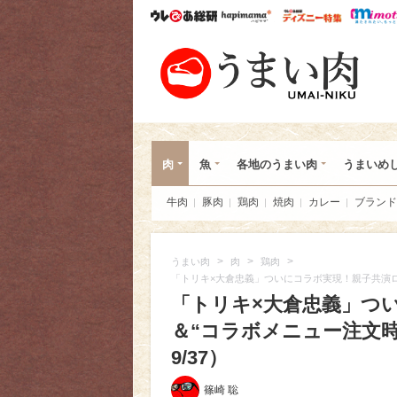
ウレぴあ総研
ハピママ*
ウレぴあ
うま
肉
魚
各地のうまい肉
うまいめ
牛肉
豚肉
鶏肉
焼肉
カレー
ブランド
>
>
>
うまい肉
肉
鶏肉
「トリキ×大倉忠義」ついにコラボ実現！親子共演
「トリキ×大倉忠義」つ
＆“コラボメニュー注文
9/37）
篠崎 聡