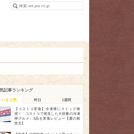
気記事ランキング
いま人気
昨日
1週間
【コストコ実食】冷凍庫にストック推
奨！「コストコで発見した大容量の冷凍
神グルメ」3品を実食レビュー【夏の救
世主】