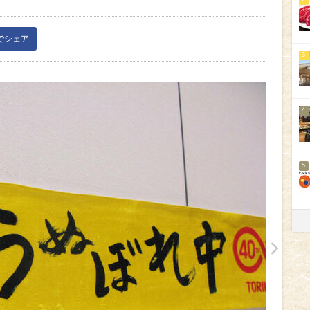
kでシェア
3
4
5