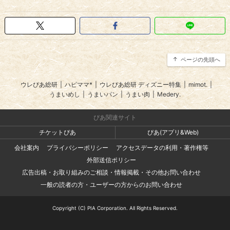
ページの先頭へ
ウレぴあ総研
|
ハピママ*
|
ウレぴあ総研 ディズニー特集
|
mimot.
|
うまいめし
|
うまいパン
|
うまい肉
|
Medery.
ぴあ関連サイト
チケットぴあ
ぴあ(アプリ&Web)
会社案内
プライバシーポリシー
アクセスデータの利用・著作権等
外部送信ポリシー
広告出稿・お取り組みのご相談・情報掲載・その他お問い合わせ
一般の読者の方・ユーザーの方からのお問い合わせ
Copyright (C) PIA Corporation. All Rights Reserved.