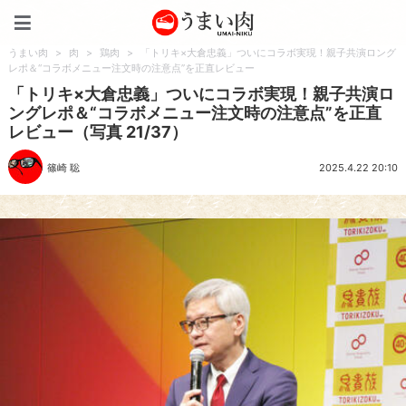
うまい肉
うまい肉
>
肉
>
鶏肉
>
「トリキ×大倉忠義」ついにコラボ実現！親子共演ロング
レポ＆“コラボメニュー注文時の注意点”を正直レビュー
「トリキ×大倉忠義」ついにコラボ実現！親子共演ロ
ングレポ＆“コラボメニュー注文時の注意点”を正直
レビュー（写真 21/37）
篠崎 聡
2025.4.22 20:10