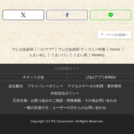
ページの先頭へ
ウレぴあ総研
|
ハピママ*
|
ウレぴあ総研 ディズニー特集
|
mimot.
|
うまいめし
|
うまいパン
|
うまい肉
|
Medery.
ぴあ関連サイト
チケットぴあ
ぴあ(アプリ&Web)
会社案内
プライバシーポリシー
アクセスデータの利用・著作権等
外部送信ポリシー
広告出稿・お取り組みのご相談・情報掲載・その他お問い合わせ
一般の読者の方・ユーザーの方からのお問い合わせ
Copyright (C) PIA Corporation. All Rights Reserved.