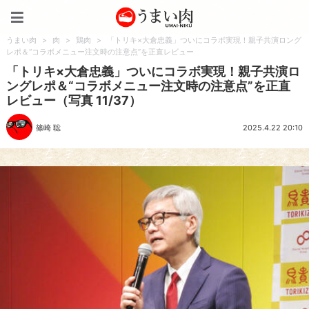
うまい肉
うまい肉
>
肉
>
鶏肉
>
「トリキ×大倉忠義」ついにコラボ実現！親子共演ロング
レポ＆“コラボメニュー注文時の注意点”を正直レビュー
「トリキ×大倉忠義」ついにコラボ実現！親子共演ロ
ングレポ＆“コラボメニュー注文時の注意点”を正直
レビュー（写真 11/37）
篠崎 聡
2025.4.22 20:10