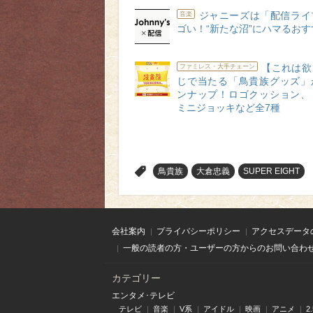
ジャニーズは「配信ライ
音楽
ゴい！“新たな沼”にハマるお
【これは欲
ファミレス・大手チェーン
じで当たる「鳥貴族グッズ」
ンナップ！ロゴクッション、
ミニジョッキなど全7種
>
鳥貴族
大倉忠義
SUPER EIGHT
会社案内
プライバシーポリシー
アクセスデータ
一般の読者の方・ユーザーの方からのお問い合わ
カテゴリー
エンタメ･テレビ
テレビ
音楽
V系
アイドル
映画
アニメ
2