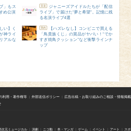
ブ」もス
ジャニーズアイドルたちが「配信
音楽
すすめ公演
ライブ」で届けた“夢と希望”。記憶に残
る名演ライブ4選
しい】く
【ハズレなし】コンビニで買える
鶏肉
が神ライ
「鳥貴族くじ」の賞品がヤバい！“でか
リアルな
すぎ焼鳥クッション”など衝撃ラインナ
ップ
の利用・著作権等
外部送信ポリシー
広告出稿・お取り組みのご相談・情報掲載
せ
.5次元ミュージカル
演劇
ニコ動
本・マンガ
ゲーム
イベント
アート
スポ