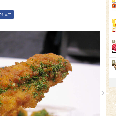
kでシェア
3
4
5