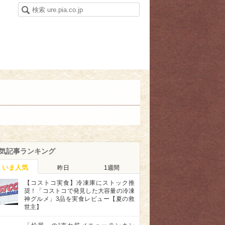
気記事ランキング
いま人気
昨日
1週間
【コストコ実食】冷凍庫にストック推
奨！「コストコで発見した大容量の冷凍
神グルメ」3品を実食レビュー【夏の救
世主】