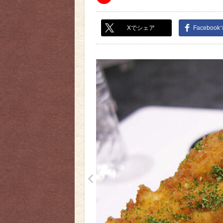
Xでシェア
Faceboo
<