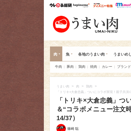
ウレぴあ総研
ハピママ*
ウレぴあ
うま
肉
魚
各地のうまい肉
うまいめ
牛肉
豚肉
鶏肉
焼肉
カレー
ブランド
>
>
>
うまい肉
肉
鶏肉
「トリキ×大倉忠義」ついにコラボ実現！親子共演
「トリキ×大倉忠義」つ
＆“コラボメニュー注文
14/37）
篠崎 聡