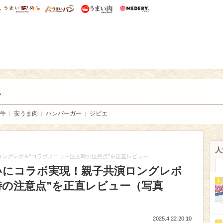
総研 ディズニー特集
mimot.
うまいめし
うまいパン
うまい肉
Medery.
い肉
し
牛
安うま肉
ハンバーガー
ジビエ
人
ロングレポ＆“コラボメニュー注文時の注意点”を正直レビュー
いにコラボ実現！親子共演ロングレポ
1
時の注意点”を正直レビュー（写真
2025.4.22 20:10
2