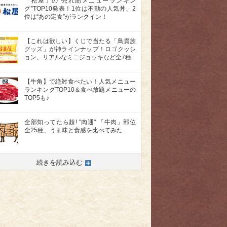
「松屋」の“売れ筋メニューランキン
グ”TOP10発表！1位は不動の人気丼、2
位は“あの定食”がランクイン！
【これは欲しい】くじで当たる「鳥貴族
グッズ」が神ラインナップ！ロゴクッシ
ョン、リアルなミニジョッキなど全7種
【牛角】で絶対食べたい！人気メニュー
ランキングTOP10＆食べ放題メニューの
TOP5も♪
全部知ってたら超! "肉通" 「牛肉」部位
全25種、うま味と食感を比べてみた
続きを読み込む
>