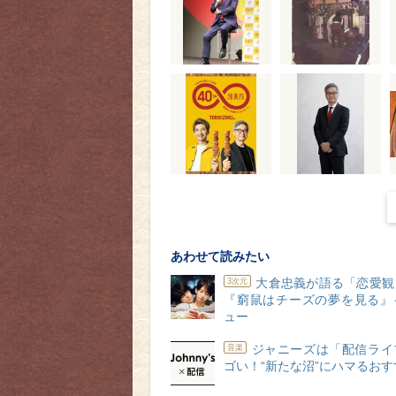
あわせて読みたい
大倉忠義が語る「恋愛観
3次元
『窮鼠はチーズの夢を見る』
ュー
ジャニーズは「配信ライ
音楽
ゴい！“新たな沼”にハマるお