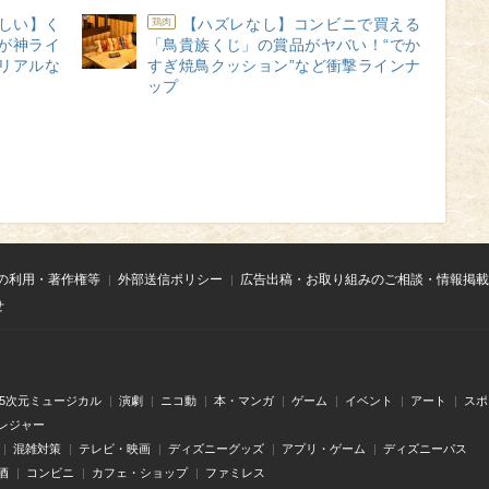
しい】く
【ハズレなし】コンビニで買える
鶏肉
が神ライ
「鳥貴族くじ」の賞品がヤバい！“でか
リアルな
すぎ焼鳥クッション”など衝撃ラインナ
ップ
の利用・著作権等
外部送信ポリシー
広告出稿・お取り組みのご相談・情報掲載
せ
.5次元ミュージカル
演劇
ニコ動
本・マンガ
ゲーム
イベント
アート
スポ
レジャー
混雑対策
テレビ・映画
ディズニーグッズ
アプリ・ゲーム
ディズニーパス
酒
コンビニ
カフェ・ショップ
ファミレス