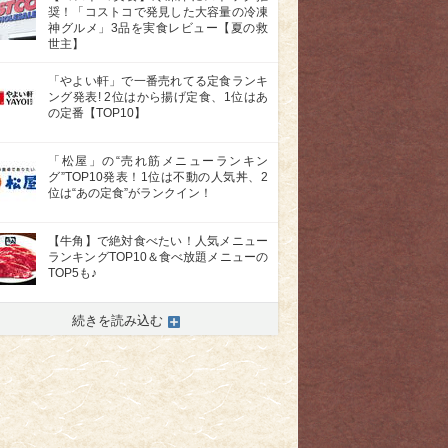
奨！「コストコで発見した大容量の冷凍
神グルメ」3品を実食レビュー【夏の救
世主】
「やよい軒」で一番売れてる定食ランキ
ング発表! 2位はから揚げ定食、1位はあ
の定番【TOP10】
「松屋」の“売れ筋メニューランキン
グ”TOP10発表！1位は不動の人気丼、2
位は“あの定食”がランクイン！
【牛角】で絶対食べたい！人気メニュー
ランキングTOP10＆食べ放題メニューの
TOP5も♪
続きを読み込む