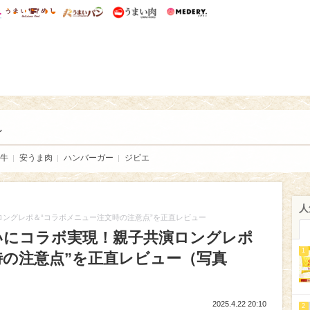
総研 ディズニー特集
mimot.
うまいめし
うまいパン
うまい肉
Medery.
い肉
し
牛
安うま肉
ハンバーガー
ジビエ
人
ロングレポ＆“コラボメニュー注文時の注意点”を正直レビュー
いにコラボ実現！親子共演ロングレポ
1
時の注意点”を正直レビュー（写真
2025.4.22 20:10
2