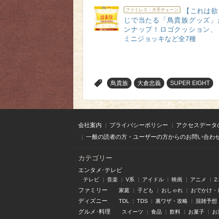
【これは欲
ファミレス・大手チェーン
じで当たる「鳥貴族グッズ」
ンナップ！ロゴクッション、
ミニジョッキなど全7種
>
鳥貴族
大倉忠義
SUPER EIGHT
会社案内
プライバシーポリシー
アクセスデータ
一般の読者の方・ユーザーの方からのお問い合わ
カテゴリー
エンタメ･テレビ
テレビ
音楽
V系
アイドル
映画
アニメ
2
ファミリー
家庭
子ども
おしゃれ
おでかけ・
ディズニー
TDL
TDS
裏ワザ・攻略
混雑予想
グルメ･料理
スイーツ
食品
飲料
お菓子
お