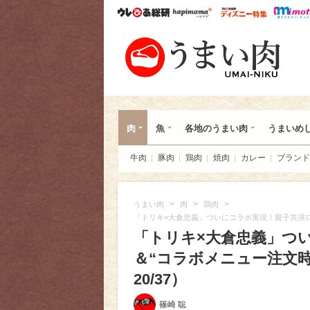
ウレぴあ総研
ハピママ*
ウレぴあ
うま
肉
魚
各地のうまい肉
うまいめ
牛肉
豚肉
鶏肉
焼肉
カレー
ブランド
>
>
>
うまい肉
肉
鶏肉
「トリキ×大倉忠義」ついにコラボ実現！親子共演
「トリキ×大倉忠義」つ
＆“コラボメニュー注文
20/37）
篠崎 聡