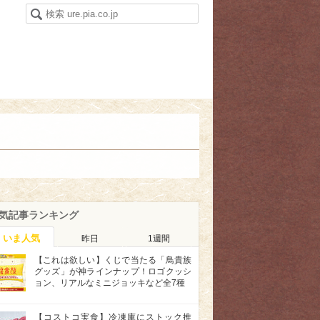
気記事ランキング
いま人気
昨日
1週間
【これは欲しい】くじで当たる「鳥貴族
グッズ」が神ラインナップ！ロゴクッシ
ョン、リアルなミニジョッキなど全7種
【コストコ実食】冷凍庫にストック推