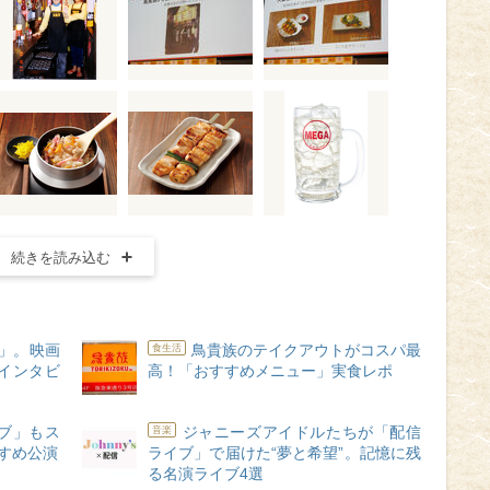
続きを読み込む
」。映画
鳥貴族のテイクアウトがコスパ最
食生活
インタビ
高！「おすすめメニュー」実食レポ
ブ」もス
ジャニーズアイドルたちが「配信
音楽
すすめ公演
ライブ」で届けた“夢と希望”。記憶に残
る名演ライブ4選