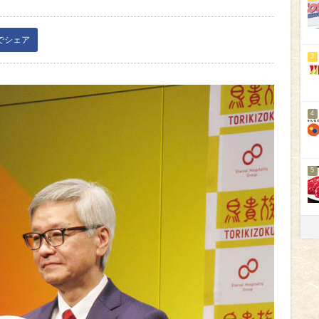
kでシェア
3
4
5