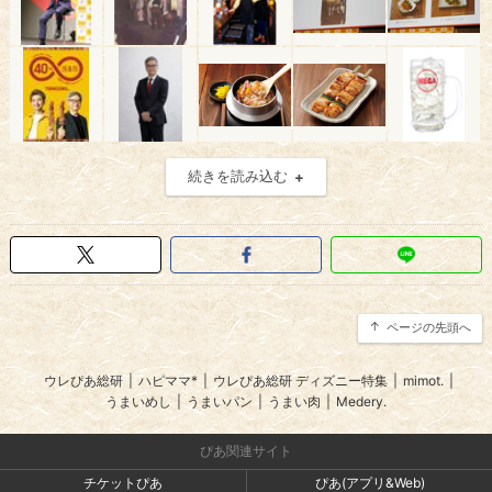
続きを読み込む
ページの先頭へ
ウレぴあ総研
|
ハピママ*
|
ウレぴあ総研 ディズニー特集
|
mimot.
|
うまいめし
|
うまいパン
|
うまい肉
|
Medery.
ぴあ関連サイト
チケットぴあ
ぴあ(アプリ&Web)