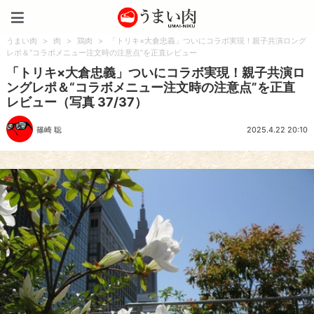
うまい肉
うまい肉
>
肉
>
鶏肉
>
「トリキ×大倉忠義」ついにコラボ実現！親子共演ロング
レポ＆“コラボメニュー注文時の注意点”を正直レビュー
「トリキ×大倉忠義」ついにコラボ実現！親子共演ロ
ングレポ＆“コラボメニュー注文時の注意点”を正直
レビュー（写真 37/37）
篠崎 聡
2025.4.22 20:10