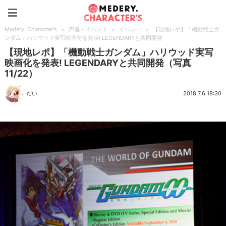
Medery. Character's
Medery. Character's
>
声優・イベント
>
イベント
>
【現地レポ】「機動戦士ガ
ンダム」ハリウッド実写映画化を発表! LEGENDARYと共同開発
【現地レポ】「機動戦士ガンダム」ハリウッド実写
映画化を発表! LEGENDARYと共同開発（写真
11/22）
だい
2018.7.6 18:30