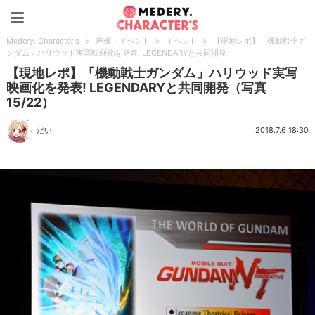
Medery. Character's
Medery. Character's
>
声優・イベント
>
イベント
>
【現地レポ】「機動戦士ガ
ンダム」ハリウッド実写映画化を発表! LEGENDARYと共同開発
【現地レポ】「機動戦士ガンダム」ハリウッド実写
映画化を発表! LEGENDARYと共同開発（写真
15/22）
だい
2018.7.6 18:30