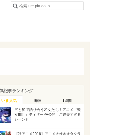
気記事ランキング
いま人気
昨日
1週間
尻と尻で語り合う乙女たち！アニメ『競
女!!!!!!!!』ティザーPV公開、ご褒美すぎる
シーンも
【秋アニメ2016】アニメ大好きオタクラ