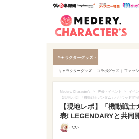
ウレぴあ総研
ハピママ*
ウレぴあ
Meder
キャラクターグッズ
キャラクターグッズ
コラボグッズ
ファッシ
>
>
Medery. Character's
声優・イベント
イベン
【現地レポ】「機動戦士ガンダム」ハリウッド実写映画
【現地レポ】「機動戦士
表! LEGENDARYと共同
だい