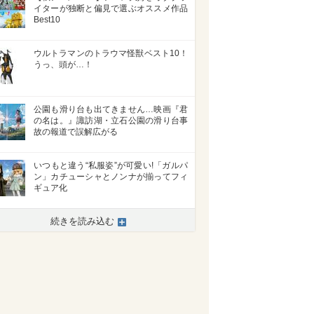
イターが独断と偏見で選ぶオススメ作品
Best10
ウルトラマンのトラウマ怪獣ベスト10！
うっ、頭が…！
公園も滑り台も出てきません…映画『君
の名は。』諏訪湖・立石公園の滑り台事
故の報道で誤解広がる
いつもと違う“私服姿”が可愛い!「ガルパ
ン」カチューシャとノンナが揃ってフィ
ギュア化
>
続きを読み込む