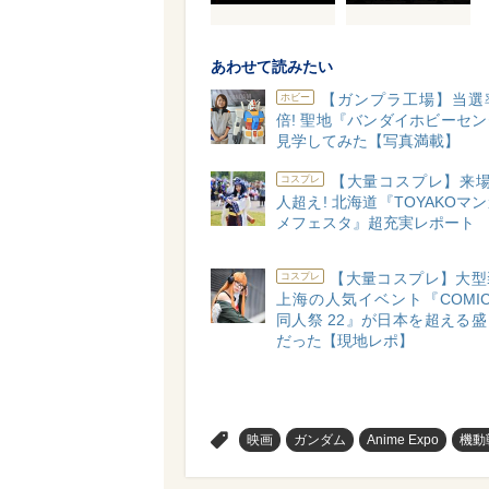
あわせて読みたい
【ガンプラ工場】当選
ホビー
倍! 聖地『バンダイホビーセ
見学してみた【写真満載】
【大量コスプレ】来場
コスプレ
人超え! 北海道『TOYAKOマ
メフェスタ』超充実レポート
【大量コスプレ】大型
コスプレ
上海の人気イベント『COMIC
同人祭 22』が日本を超える
だった【現地レポ】
>
映画
ガンダム
Anime Expo
機動