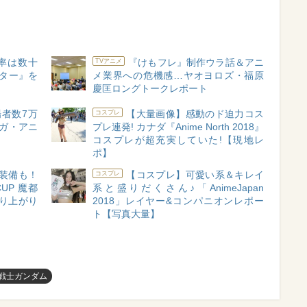
率は数十
『けもフレ』制作ウラ話＆アニ
TVアニメ
ンター』を
メ業界への危機感…ヤオヨロズ・福原
慶匡ロングトークレポート
者数7万
【大量画像】感動のド迫力コス
コスプレ
ンガ・アニ
プレ連発! カナダ『Anime North 2018』
コスプレが超充実していた!【現地レ
ポ】
装備も！
【コスプレ】可愛い系＆キレイ
コスプレ
UP 魔都
系と盛りだくさん♪「AnimeJapan
盛り上がり
2018」レイヤー&コンパニオンレポー
ト【写真大量】
戦士ガンダム