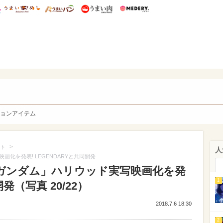
総研 ディズニー特集
mimot.
うまいめし
うまいパン
うまい肉
Medery.
y. Character's
ョンアイテム
>
ト
人
化を発表! LEGENDARYと共同開発
ガンダム」ハリウッド実写映画化を発
1
開発（写真 20/22）
2018.7.6 18:30
2