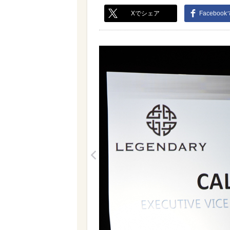
Xでシェア
Faceboo
<