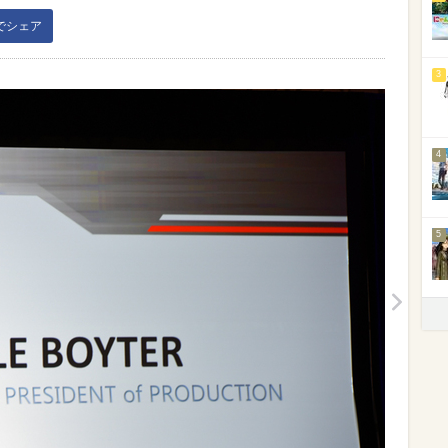
kでシェア
3
4
5