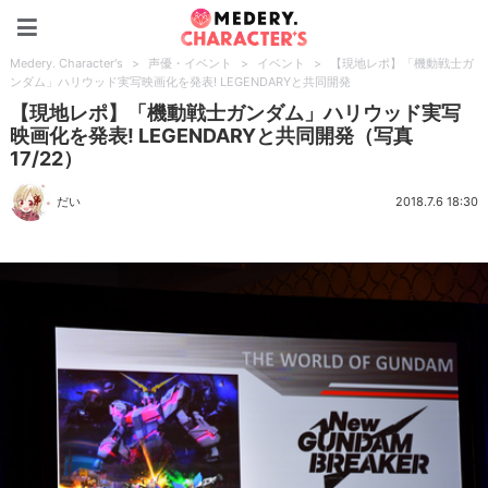
Medery. Character's
Medery. Character's
>
声優・イベント
>
イベント
>
【現地レポ】「機動戦士ガ
ンダム」ハリウッド実写映画化を発表! LEGENDARYと共同開発
【現地レポ】「機動戦士ガンダム」ハリウッド実写
映画化を発表! LEGENDARYと共同開発（写真
17/22）
だい
2018.7.6 18:30