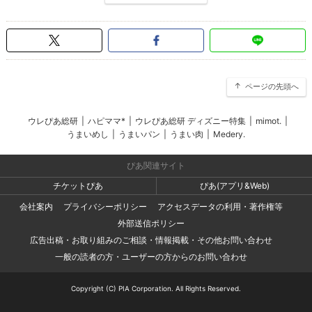
ページの先頭へ
ウレぴあ総研
|
ハピママ*
|
ウレぴあ総研 ディズニー特集
|
mimot.
|
うまいめし
|
うまいパン
|
うまい肉
|
Medery.
ぴあ関連サイト
チケットぴあ
ぴあ(アプリ&Web)
会社案内
プライバシーポリシー
アクセスデータの利用・著作権等
外部送信ポリシー
広告出稿・お取り組みのご相談・情報掲載・その他お問い合わせ
一般の読者の方・ユーザーの方からのお問い合わせ
Copyright (C) PIA Corporation. All Rights Reserved.