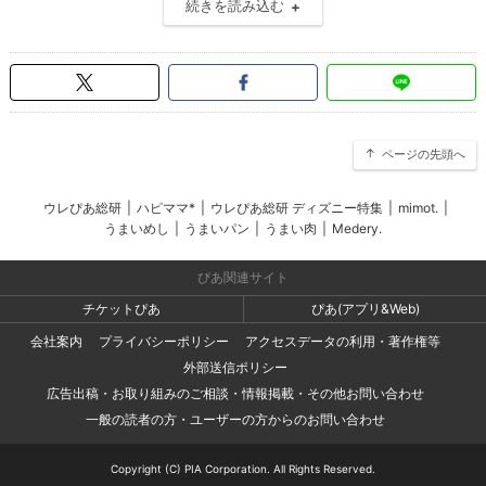
続きを読み込む
ページの先頭へ
ウレぴあ総研
|
ハピママ*
|
ウレぴあ総研 ディズニー特集
|
mimot.
|
うまいめし
|
うまいパン
|
うまい肉
|
Medery.
ぴあ関連サイト
チケットぴあ
ぴあ(アプリ&Web)
会社案内
プライバシーポリシー
アクセスデータの利用・著作権等
外部送信ポリシー
広告出稿・お取り組みのご相談・情報掲載・その他お問い合わせ
一般の読者の方・ユーザーの方からのお問い合わせ
Copyright (C) PIA Corporation. All Rights Reserved.