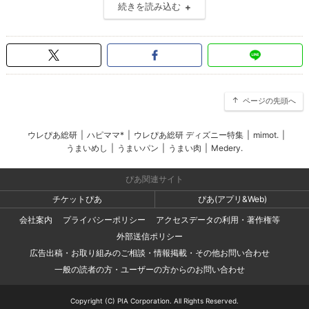
続きを読み込む
ページの先頭へ
ウレぴあ総研
|
ハピママ*
|
ウレぴあ総研 ディズニー特集
|
mimot.
|
うまいめし
|
うまいパン
|
うまい肉
|
Medery.
ぴあ関連サイト
チケットぴあ
ぴあ(アプリ&Web)
会社案内
プライバシーポリシー
アクセスデータの利用・著作権等
外部送信ポリシー
広告出稿・お取り組みのご相談・情報掲載・その他お問い合わせ
一般の読者の方・ユーザーの方からのお問い合わせ
Copyright (C) PIA Corporation. All Rights Reserved.