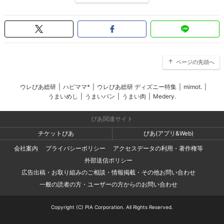
ページの先頭へ
ウレぴあ総研
|
ハピママ*
|
ウレぴあ総研 ディズニー特集
|
mimot.
|
うまいめし
|
うまいパン
|
うまい肉
|
Medery.
ぴあ関連サイト
チケットぴあ
ぴあ(アプリ&Web)
会社案内
プライバシーポリシー
アクセスデータの利用・著作権等
外部送信ポリシー
広告出稿・お取り組みのご相談・情報掲載・その他お問い合わせ
一般の読者の方・ユーザーの方からのお問い合わせ
Copyright (C) PIA Corporation. All Rights Reserved.