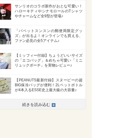
サンリオのコラボ新作がおとな可愛い！
ハローキティやシナモロールのTシャツ
やチャームなど全9型が登場♪
「パペットスンスンの郵便局限定グッ
ズ」が出るよ！オンラインでも買える、
ファン必見の全5アイテム♪
【ミッフィー付録】ちょうどいいサイズ
の「エコバッグ」＆めちゃ可愛い「ミニ
リュックポーチ」を実物レビュー♪
【PEANUTS最新付録】スヌーピーの超
BIG保冷バッグが便利！2Lペットボトル
が4本入るESSE史上最大級の大容量♪
続きを読み込む