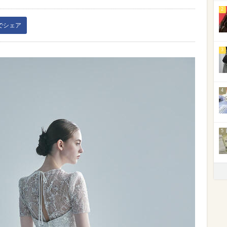
2
kでシェア
3
4
5