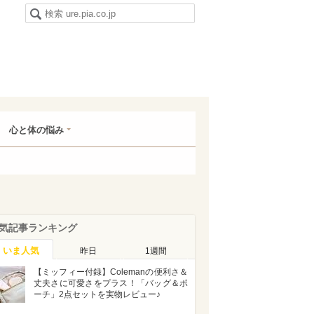
心と体の悩み
気記事ランキング
いま人気
昨日
1週間
【ミッフィー付録】Colemanの便利さ＆
丈夫さに可愛さをプラス！「バッグ＆ポ
ーチ」2点セットを実物レビュー♪