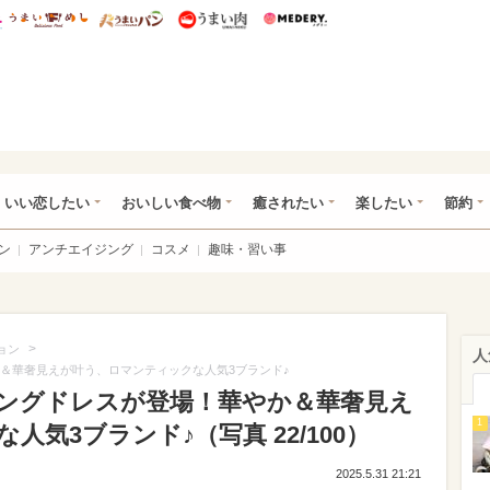
総研 ディズニー特集
mimot.
うまいめし
うまいパン
うまい肉
Medery.
ot.(ミモット)
いい恋したい
おいしい食べ物
癒されたい
楽したい
節約
ン
アンチエイジング
コスメ
趣味・習い事
>
ョン
人
か＆華奢見えが叶う、ロマンティックな人気3ブランド♪
ィングドレスが登場！華やか＆華奢見え
1
気3ブランド♪（写真 22/100）
2025.5.31 21:21