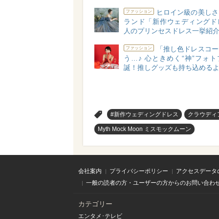
ヒロイン級の美しさ
ファッション
ランド「新作ウェディングド
人のプリンセスドレス一挙紹介
「推し色ドレスコー
ファッション
う…♪ 心ときめく“神”フォ
誕！推しグッズも持ち込める
>
#新作ウェディングドレス
クラウディ
Myth Mock Moon ミスモックムーン
会社案内
プライバシーポリシー
アクセスデータ
一般の読者の方・ユーザーの方からのお問い合わ
カテゴリー
エンタメ･テレビ