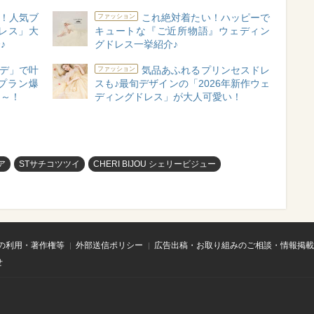
！人気ブ
これ絶対着たい！ハッピーで
ファッション
レス」大
キュートな『ご近所物語』ウェディン
♪
グドレス一挙紹介♪
デ」で叶
気品あふれるプリンセスドレ
ファッション
トプラン爆
スも♪最旬デザインの「2026年新作ウェ
よ～！
ディングドレス」が大人可愛い！
ア
STサチコツツイ
CHERI BIJOU シェリービジュー
の利用・著作権等
外部送信ポリシー
広告出稿・お取り組みのご相談・情報掲載
せ