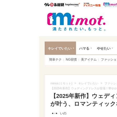
ウレぴあ総研
ハピママ*
ウレぴあ
mim
キレイでいたい
ハマる
やせたい
簡単テク
NG習慣
美アイテム
ファッショ
>
>
mimot.(ミモット)
キレイでいたい
ファッシ
【2025年新作】ウェディングドレスが登場！華や
【2025年新作】ウェデ
が叶う、ロマンティックな人
いの