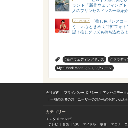
ランド「新作ウェディングド
人のプリンセスドレス一挙紹介
「推し色ドレスコー
ファッション
う…♪ 心ときめく“神”フォ
誕！推しグッズも持ち込める
>
#新作ウェディングドレス
クラウディ
Myth Mock Moon ミスモックムーン
会社案内
プライバシーポリシー
アクセスデータ
一般の読者の方・ユーザーの方からのお問い合わ
カテゴリー
エンタメ･テレビ
テレビ
音楽
V系
アイドル
映画
アニメ
2