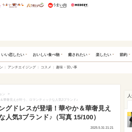
総研 ディズニー特集
mimot.
うまいめし
うまいパン
うまい肉
Medery.
ot.(ミモット)
いい恋したい
おいしい食べ物
癒されたい
楽したい
節約
ン
アンチエイジング
コスメ
趣味・習い事
>
ョン
人
か＆華奢見えが叶う、ロマンティックな人気3ブランド♪
ィングドレスが登場！華やか＆華奢見え
1
気3ブランド♪（写真 15/100）
2025.5.31 21:21