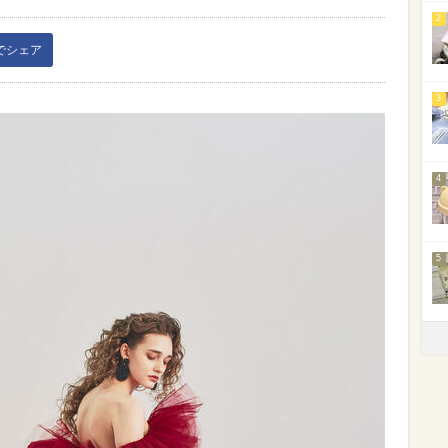
2
kでシェア
3
4
5