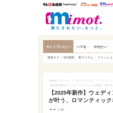
ウレぴあ総研
ハピママ*
ウレぴあ
mim
キレイでいたい
ハマる
やせたい
簡単テク
NG習慣
美アイテム
ファッショ
>
>
mimot.(ミモット)
キレイでいたい
ファッシ
【2025年新作】ウェディングドレスが登場！華や
【2025年新作】ウェデ
が叶う、ロマンティックな人
いの