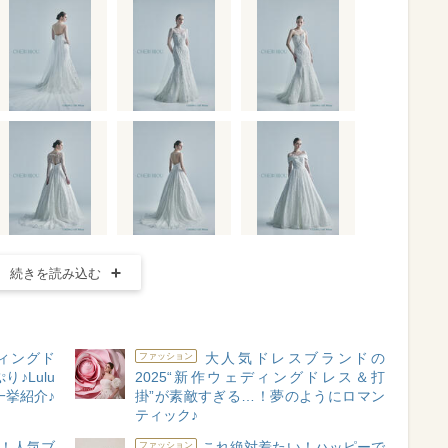
続きを読み込む
ディングド
大人気ドレスブランドの
ファッション
♪Lulu
2025“新作ウェディングドレス＆打
一挙紹介♪
掛”が素敵すぎる…！夢のようにロマン
ティック♪
！人気ブ
これ絶対着たい！ハッピーで
ファッション