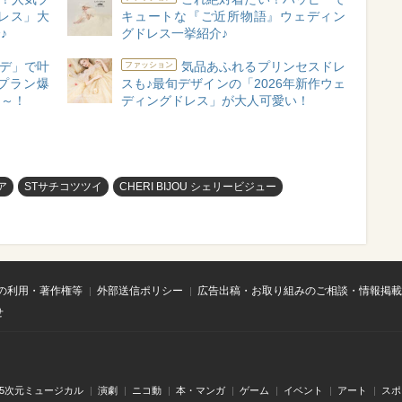
レス」大
キュートな『ご近所物語』ウェディン
♪
グドレス一挙紹介♪
デ」で叶
気品あふれるプリンセスドレ
ファッション
トプラン爆
スも♪最旬デザインの「2026年新作ウェ
よ～！
ディングドレス」が大人可愛い！
ア
STサチコツツイ
CHERI BIJOU シェリービジュー
の利用・著作権等
外部送信ポリシー
広告出稿・お取り組みのご相談・情報掲載
せ
.5次元ミュージカル
演劇
ニコ動
本・マンガ
ゲーム
イベント
アート
スポ