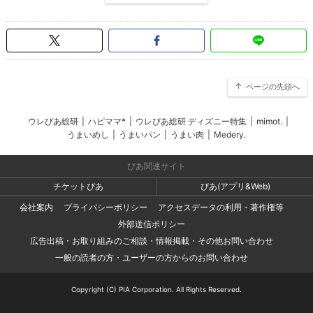
ページの先頭へ
ウレぴあ総研
|
ハピママ*
|
ウレぴあ総研 ディズニー特集
|
mimot.
|
うまいめし
|
うまいパン
|
うまい肉
|
Medery.
ぴあ関連サイト
チケットぴあ
ぴあ(アプリ&Web)
会社案内
プライバシーポリシー
アクセスデータの利用・著作権等
外部送信ポリシー
広告出稿・お取り組みのご相談・情報掲載・その他お問い合わせ
一般の読者の方・ユーザーの方からのお問い合わせ
Copyright (C) PIA Corporation. All Rights Reserved.