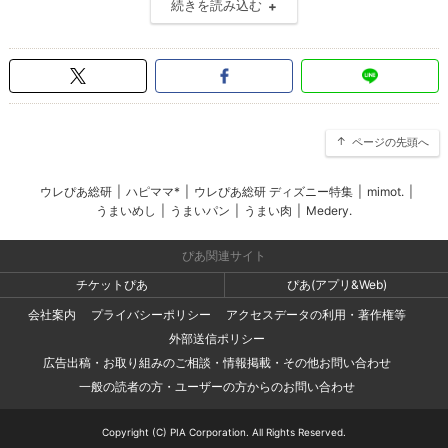
続きを読み込む
ページの先頭へ
ウレぴあ総研
|
ハピママ*
|
ウレぴあ総研 ディズニー特集
|
mimot.
|
うまいめし
|
うまいパン
|
うまい肉
|
Medery.
ぴあ関連サイト
チケットぴあ
ぴあ(アプリ&Web)
会社案内
プライバシーポリシー
アクセスデータの利用・著作権等
外部送信ポリシー
広告出稿・お取り組みのご相談・情報掲載・その他お問い合わせ
一般の読者の方・ユーザーの方からのお問い合わせ
Copyright (C) PIA Corporation. All Rights Reserved.