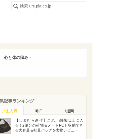
心と体の悩み
気記事ランキング
いま人気
昨日
1週間
【しまむら新作】これ、想像以上に入
る！2泊分の荷物＆ノートPCも収納でき
る大容量＆軽量バッグを実物レビュー