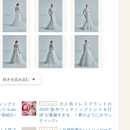
続きを読み込む
ディングド
大人気ドレスブランドの
ファッション
♪Lulu
2025“新作ウェディングドレス＆打
一挙紹介♪
掛”が素敵すぎる…！夢のようにロマン
ティック♪
！人気ブ
これ絶対着たい！ハッピーで
ファッション