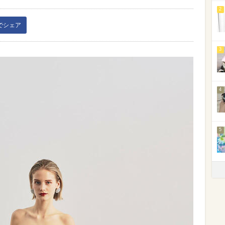
2
kでシェア
3
4
5