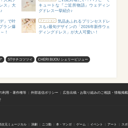
レス」大
キュートな『ご近所物語』ウェディン
♪
グドレス一挙紹介♪
デ」で叶
気品あふれるプリンセスドレ
ファッション
トプラン爆
スも♪最旬デザインの「2026年新作ウェ
よ～！
ディングドレス」が大人可愛い！
ア
STサチコツツイ
CHERI BIJOU シェリービジュー
の利用・著作権等
外部送信ポリシー
広告出稿・お取り組みのご相談・情報掲載
せ
.5次元ミュージカル
演劇
ニコ動
本・マンガ
ゲーム
イベント
アート
スポ