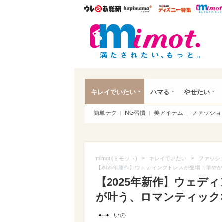
ウレぴあ総研
ハピママ*
ウレぴあ
mim
キレイでいたい
ハマる
やせたい
簡単テク
NG習慣
美アイテム
ファッショ
>
>
mimot.(ミモット)
キレイでいたい
ファッシ
【2025年新作】ウェディングドレスが登場！華や
【2025年新作】ウェデ
が叶う、ロマンティックな人
いの