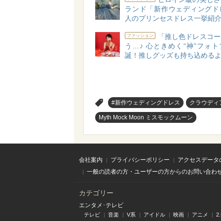
ランド「新作ウェディングド
人のプリンセスドレス一挙紹介
「推し色ドレスコー
ファッション
う…♪ 心ときめく“神”フォ
誕！推しグッズも持ち込める
>
#新作ウェディングドレス
クラウディ
Myth Mock Moon ミスモックムーン
会社案内
プライバシーポリシー
アクセスデータ
一般の読者の方・ユーザーの方からのお問い合わ
カテゴリー
エンタメ･テレビ
テレビ
音楽
V系
アイドル
映画
アニメ
2