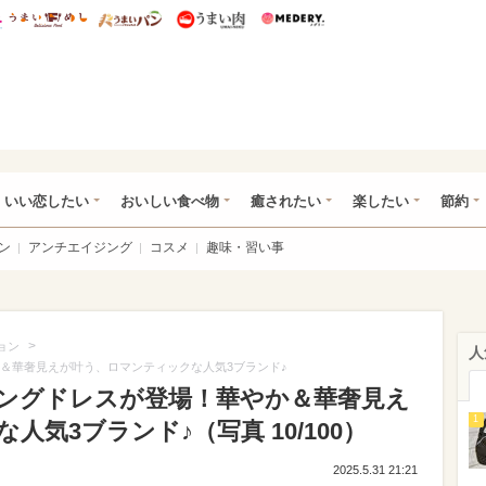
総研 ディズニー特集
mimot.
うまいめし
うまいパン
うまい肉
Medery.
ot.(ミモット)
いい恋したい
おいしい食べ物
癒されたい
楽したい
節約
ン
アンチエイジング
コスメ
趣味・習い事
>
ョン
人
か＆華奢見えが叶う、ロマンティックな人気3ブランド♪
ィングドレスが登場！華やか＆華奢見え
1
気3ブランド♪（写真 10/100）
2025.5.31 21:21