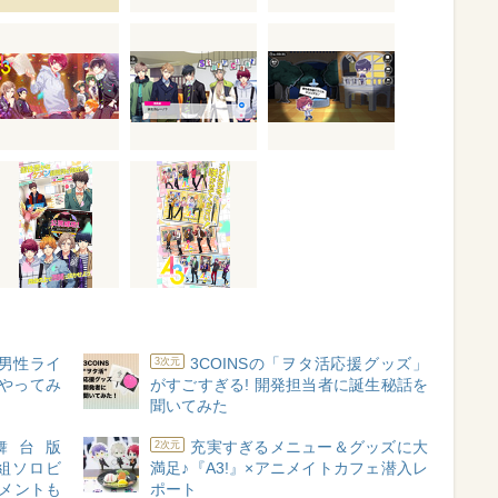
 男性ライ
3COINSの「ヲタ活応援グッズ」
3次元
をやってみ
がすごすぎる! 開発担当者に誕生秘話を
聞いてみた
舞台版
充実すぎるメニュー＆グッズに大
2次元
夏組ソロビ
満足♪『A3!』×アニメイトカフェ潜入レ
コメントも
ポート