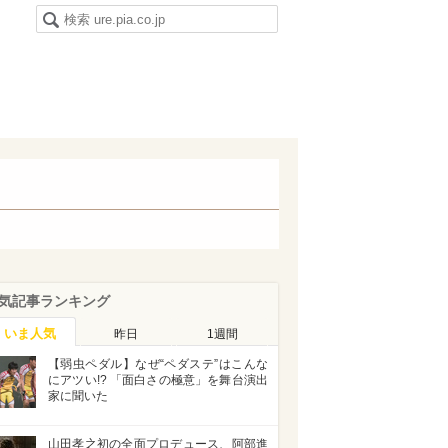
気記事ランキング
いま人気
昨日
1週間
【弱虫ペダル】なぜ“ペダステ”はこんな
にアツい!? 「面白さの極意」を舞台演出
家に聞いた
山田孝之初の全面プロデュース、阿部進