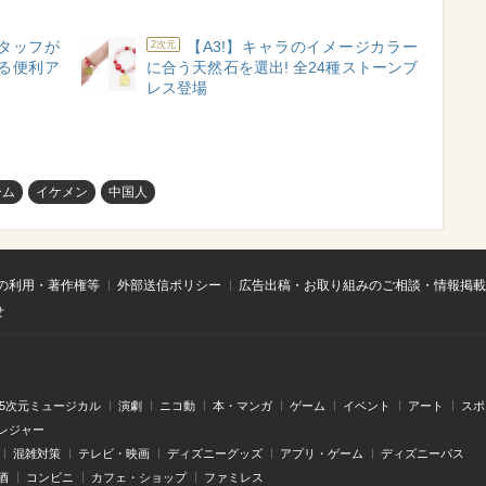
cスタッフが
【A3!】キャラのイメージカラー
2次元
る便利ア
に合う天然石を選出! 全24種ストーンブ
レス登場
ーム
イケメン
中国人
の利用・著作権等
外部送信ポリシー
広告出稿・お取り組みのご相談・情報掲載
せ
.5次元ミュージカル
演劇
ニコ動
本・マンガ
ゲーム
イベント
アート
スポ
レジャー
混雑対策
テレビ・映画
ディズニーグッズ
アプリ・ゲーム
ディズニーパス
酒
コンビニ
カフェ・ショップ
ファミレス