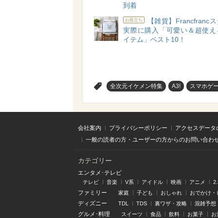
到着
【雑貨】Francfran
お役立ち
実際に購入「可愛い＆超使え
イテム」ベスト10！
>
全次元イケメン特集
A3!
スマホゲ
会社案内
プライバシーポリシー
アクセスデータ
一般の読者の方・ユーザーの方からのお問い合わ
カテゴリー
エンタメ･テレビ
テレビ
音楽
V系
アイドル
映画
アニメ
2
ファミリー
家庭
子ども
おしゃれ
おでかけ・
ディズニー
TDL
TDS
裏ワザ・攻略
混雑予想
グルメ･料理
スイーツ
食品
飲料
お菓子
お