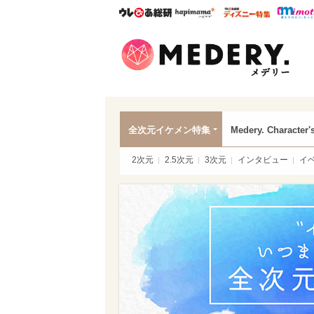
ウレぴあ総研
ハピママ*
ウレぴあ
Mede
全次元イケメン特集
Medery. Character'
2次元
2.5次元
3次元
インタビュー
イ