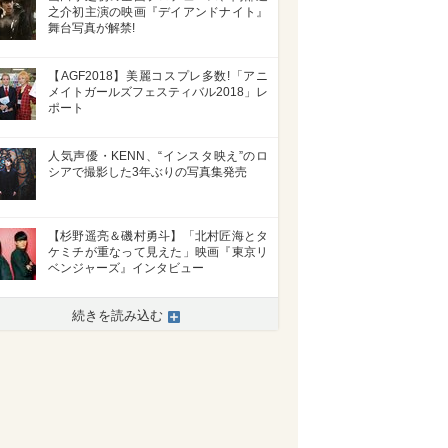
之介初主演の映画『デイアンドナイト』
舞台写真が解禁!
【AGF2018】美麗コスプレ多数!「アニ
メイトガールズフェスティバル2018」レ
ポート
人気声優・KENN、“インスタ映え”のロ
シアで撮影した3年ぶりの写真集発売
【杉野遥亮＆磯村勇斗】「北村匠海とタ
ケミチが重なって見えた」映画『東京リ
ベンジャーズ』インタビュー
続きを読み込む
>