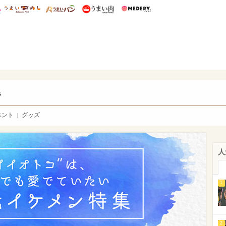
総研 ディズニー特集
mimot.
うまいめし
うまいパン
うまい肉
Medery.
ry.
s
ベント
グッズ
人
1
2