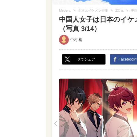
>
>
>
Medery.
全次元イケメン特集
2次元
中
中国人女子は日本のイケメ
（写真 3/14）
中村 梢
Xでシェア
Faceboo
<