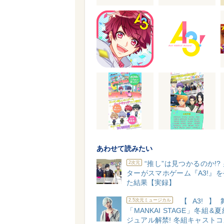
あわせて読みたい
“推し”は見つかるのか!?
2次元
ターがスマホゲーム『A3!』
た結果【実録】
【A3!】
2.5次元ミュージカル
「MANKAI STAGE」冬組&
ジュアル解禁! 冬組キャスト