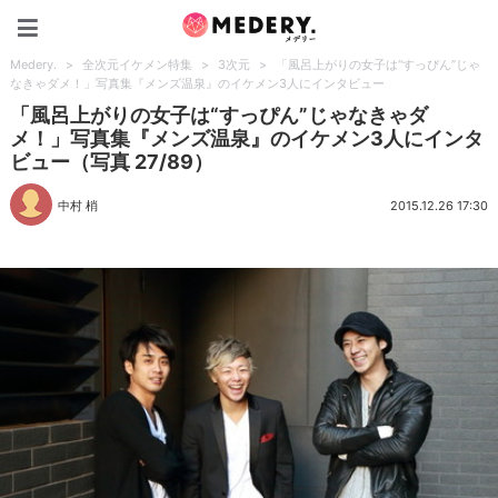
Medery.
Medery.
>
全次元イケメン特集
>
3次元
>
「風呂上がりの女子は“すっぴん”じゃ
なきゃダメ！」写真集『メンズ温泉』のイケメン3人にインタビュー
「風呂上がりの女子は“すっぴん”じゃなきゃダ
メ！」写真集『メンズ温泉』のイケメン3人にインタ
ビュー（写真 27/89）
中村 梢
2015.12.26 17:30