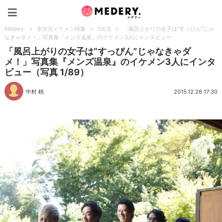
Medery.
Medery.
>
全次元イケメン特集
>
3次元
>
「風呂上がりの女子は“すっぴん”じゃ
なきゃダメ！」写真集『メンズ温泉』のイケメン3人にインタビュー
「風呂上がりの女子は“すっぴん”じゃなきゃダ
メ！」写真集『メンズ温泉』のイケメン3人にインタ
ビュー（写真 1/89）
中村 梢
2015.12.26 17:30