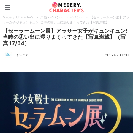
Medery. Character's
Medery. Character's
>
声優・イベント
>
イベント
>
【セーラームーン展】アラ
サー女子がキュンキュン! 当時の思い出に浸りまくってきた【写真満載】
【セーラームーン展】アラサー女子がキュンキュン!
当時の思い出に浸りまくってきた【写真満載】（写
真 17/54）
イベニア
2016.4.23 12:00