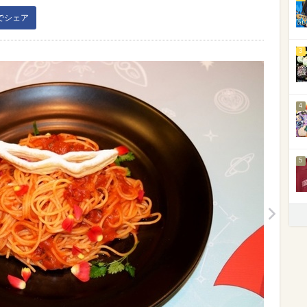
kでシェア
3
4
5