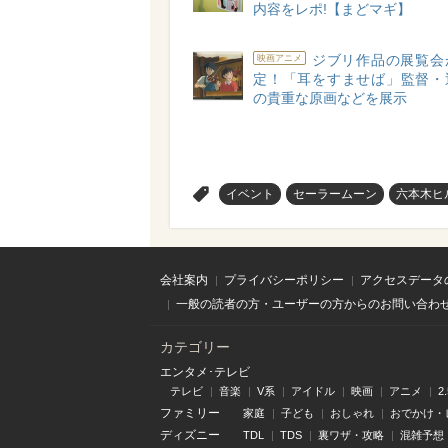
内容をレポ!【まどマギ】
ジブリ作品の展覧会
映画アニメ
定！「耳をすませば」監督・
の貴重な原画などを展示
>
イベント
セーラームーン
六本木ヒ
会社案内
プライバシーポリシー
アクセスデータ
一般の読者の方・ユーザーの方からのお問い合わ
カテゴリー
エンタメ･テレビ
テレビ
音楽
V系
アイドル
映画
アニメ
2
ファミリー
家庭
子ども
おしゃれ
おでかけ・
ディズニー
TDL
TDS
裏ワザ・攻略
混雑予想