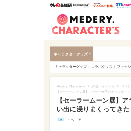
ウレぴあ総研
ハピママ*
ウレぴあ
Meder
キャラクターグッズ
キャラクターグッズ
コラボグッズ
ファッシ
>
>
Medery. Character's
声優・イベント
イベン
【セーラームーン展】アラサー女子がキュンキュン
【セーラームーン展】ア
い出に浸りまくってきた【
イベニア