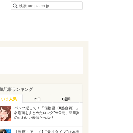
気記事ランキング
いま人気
昨日
1週間
パンツ返して！「傷物語〈II熱血篇〉」
名場面をまとめたロングPV公開、羽川翼
のかわいい表情たっぷり
【漫画・アニメ】“天才タイプ”は本当