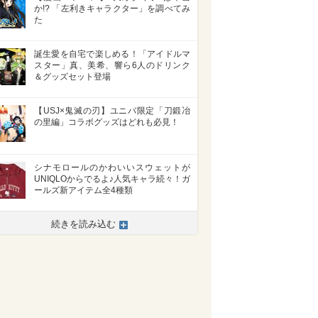
か!? 「左利きキャラクター」を調べてみ
た
誕生愛を自宅で楽しめる！「アイドルマ
スター」真、美希、響ら6人のドリンク
＆グッズセット登場
【USJ×鬼滅の刃】ユニバ限定「刀鍛冶
の里編」コラボグッズはどれも必見！
シナモロールのかわいいスウェットが
UNIQLOからでるよ♪人気キャラ続々！ガ
ールズ新アイテム全4種類
>
続きを読み込む