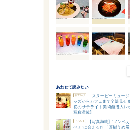
あわせて読みたい
「スヌーピーミュージ
おでかけ
ッズからカフェまで全部見せま
初のサテライト美術館潜入レポ
写真満載】
【写真満載】“ノンベ
イベント
べぇ”に会える!? 「蒼樹うめ