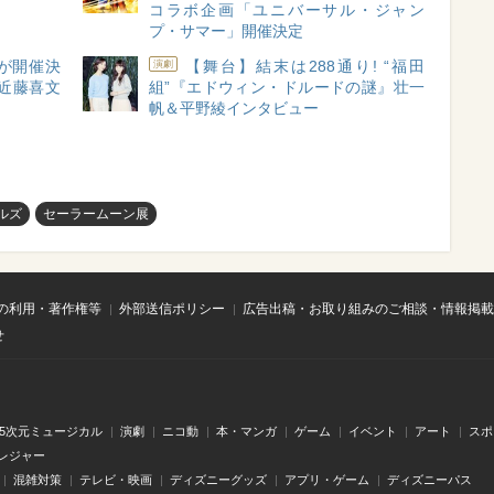
コラボ企画「ユニバーサル・ジャン
プ・サマー」開催決定
が開催決
【舞台】結末は288通り! “福田
演劇
近藤喜文
組”『エドウィン・ドルードの謎』壮一
帆＆平野綾インタビュー
ルズ
セーラームーン展
の利用・著作権等
外部送信ポリシー
広告出稿・お取り組みのご相談・情報掲載
せ
.5次元ミュージカル
演劇
ニコ動
本・マンガ
ゲーム
イベント
アート
スポ
レジャー
混雑対策
テレビ・映画
ディズニーグッズ
アプリ・ゲーム
ディズニーパス