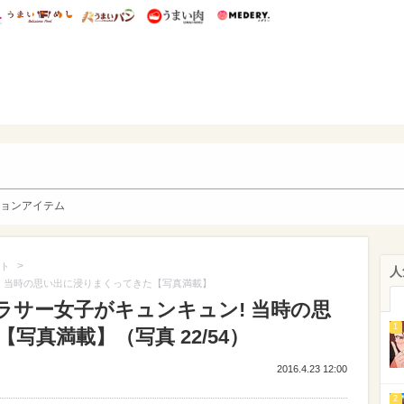
総研 ディズニー特集
mimot.
うまいめし
うまいパン
うまい肉
Medery.
y. Character's
ョンアイテム
>
ト
人
! 当時の思い出に浸りまくってきた【写真満載】
ラサー女子がキュンキュン! 当時の思
1
写真満載】（写真 22/54）
2016.4.23 12:00
2