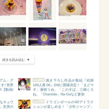
続きを読み込む
アム」グ
描き下ろし作品が集結『絵師
TVアニメ
す! 世界
100人展 06』GWに開催決定！「まどマ
【動画/
ギ」蒼樹うめ、「このすば」三嶋くろ
ね、「Charlotte」Na-Gaなど参加
ぇなキュウ
ドラゴンボールの4Dアトラク
TVアニメ
展」充実の
ションが楽しめる！「少年ジャンプ」