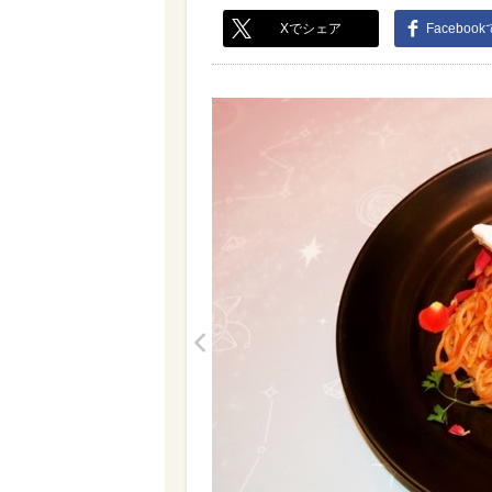
Xでシェア
Faceboo
<