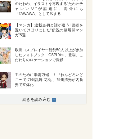
のたわわ』イラストを再現する“たわわチ
ャレンジ”が話題に、海外にも
「TAWAWA」として広まる
【マンガ】連載当初と話が違う! 読者を
置いてけぼりにした“伝説の超展開マン
ガ”5選
欧州コスプレイヤー総勢50人以上が参加
したフォトブック「CSPLYeu」登場、こ
だわりのロケーションで撮影
主のために準備万端…！『ねんどろいど
こ〜で 刀剣乱舞-花丸-』加州清光が内番
姿で立体化
>
続きを読み込む