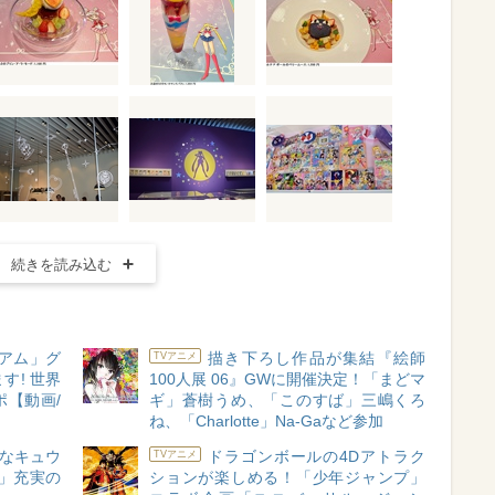
続きを読み込む
アム」グ
描き下ろし作品が集結『絵師
TVアニメ
す! 世界
100人展 06』GWに開催決定！「まどマ
【動画/
ギ」蒼樹うめ、「このすば」三嶋くろ
ね、「Charlotte」Na-Gaなど参加
ぇなキュウ
ドラゴンボールの4Dアトラク
TVアニメ
展」充実の
ションが楽しめる！「少年ジャンプ」