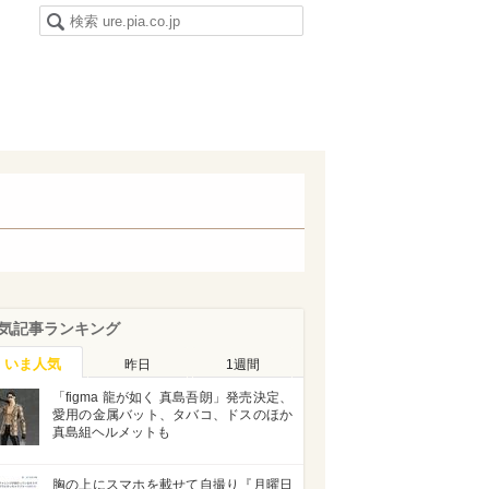
気記事ランキング
いま人気
昨日
1週間
「figma 龍が如く 真島吾朗」発売決定、
愛用の金属バット、タバコ、ドスのほか
真島組ヘルメットも
胸の上にスマホを載せて自撮り『月曜日