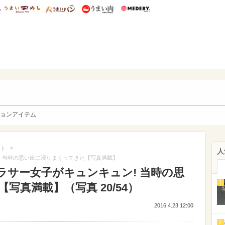
総研 ディズニー特集
mimot.
うまいめし
うまいパン
うまい肉
Medery.
y. Character's
ョンアイテム
>
ト
人
! 当時の思い出に浸りまくってきた【写真満載】
ラサー女子がキュンキュン! 当時の思
1
写真満載】（写真 20/54）
2016.4.23 12:00
2