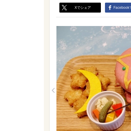
Xでシェア
Faceboo
<