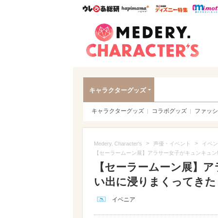
ウレぴあ総研
ハピママ*
ウレぴあ
Meder
キャラクターグッズ
キャラクターグッズ
コラボグッズ
ファッシ
>
>
Medery. Character's
声優・イベント
イベン
【セーラームーン展】アラサー女子がキュンキュン
【セーラームーン展】ア
い出に浸りまくってきた【
イベニア