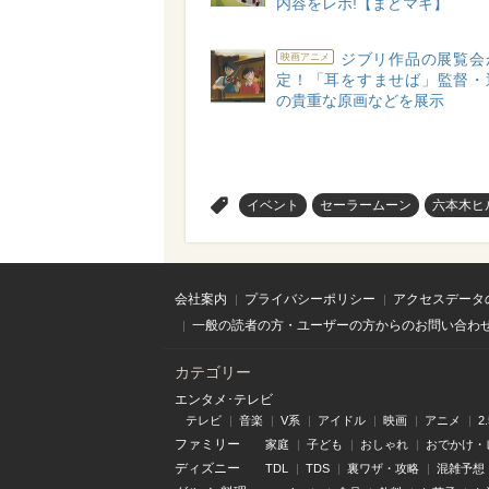
内容をレポ!【まどマギ】
ジブリ作品の展覧会
映画アニメ
定！「耳をすませば」監督・
の貴重な原画などを展示
>
イベント
セーラームーン
六本木ヒ
会社案内
プライバシーポリシー
アクセスデータ
一般の読者の方・ユーザーの方からのお問い合わ
カテゴリー
エンタメ･テレビ
テレビ
音楽
V系
アイドル
映画
アニメ
2
ファミリー
家庭
子ども
おしゃれ
おでかけ・
ディズニー
TDL
TDS
裏ワザ・攻略
混雑予想