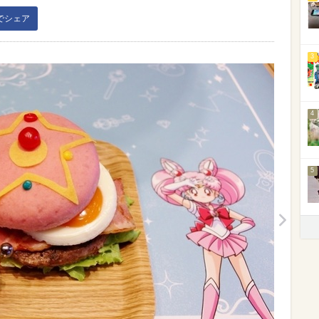
kでシェア
3
4
5