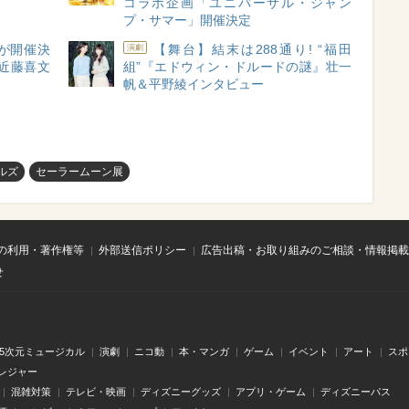
コラボ企画「ユニバーサル・ジャン
プ・サマー」開催決定
が開催決
【舞台】結末は288通り! “福田
演劇
近藤喜文
組”『エドウィン・ドルードの謎』壮一
帆＆平野綾インタビュー
ルズ
セーラームーン展
の利用・著作権等
外部送信ポリシー
広告出稿・お取り組みのご相談・情報掲載
せ
.5次元ミュージカル
演劇
ニコ動
本・マンガ
ゲーム
イベント
アート
スポ
レジャー
混雑対策
テレビ・映画
ディズニーグッズ
アプリ・ゲーム
ディズニーパス