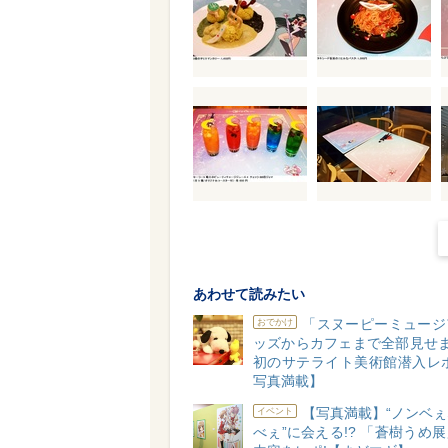
あわせて読みたい
「スヌーピーミュージ
おでかけ
ッズからカフェまで全部見せま
初のサテライト美術館潜入レポ
写真満載】
【写真満載】“ノンベ
イベント
べぇ”に会える!? 「蒼樹うめ