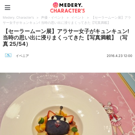
Medery. Character's
Medery. Character's
>
声優・イベント
>
イベント
>
【セーラームーン展】アラ
サー女子がキュンキュン! 当時の思い出に浸りまくってきた【写真満載】
【セーラームーン展】アラサー女子がキュンキュン!
当時の思い出に浸りまくってきた【写真満載】（写
真 25/54）
イベニア
2016.4.23 12:00