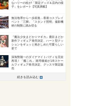
なハリーの杖が!「限定グッズ＆店内の様
子」をレポート【写真満載】
無法地帯から一歩前進…香港コスプレイ
ベント「三脚」「スタンド照明」撮影機
材の制限に踏み切る
『魔法少女まどか☆マギカ』鹿目まどか
新作フィギュア発売決定、ハート型クッ
ションをギュッと抱きしめた可愛らしい
姿で
深海勢随一のダイナマイトバディを完全
再現！「艦これ」港湾棲姫が1/8スケー
ルフィギュア発売決定、グッスマ限定販
売
続きを読み込む
>