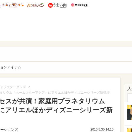
総研 ディズニー特集
mimot.
うまいめし
うまいパン
うまい肉
Medery.
y. Character's
ョンアイテム
>
ャラクターグッズ
人
タリウム「ホームスターアクア」にアリエルほかディズニーシリーズ新登場
セスが共演！家庭用プラネタリウム
1
にアリエルほかディズニーシリーズ新
ューションズ
2016.5.30 14:10
2