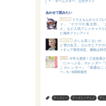
「ホームスター」公式サイト
あわせて読みたい
ドラえもんがコスプレ!
TVアニメ
ァ」「ゲゲゲの鬼太郎」「
人」など人気アニメキャラと
た海外ファンアート
少しも高くないわ…
フィギュア
と雪の女王」エルサとアナの
ィギュア発売決定、価格は98
今年も発売！三吉良典さ
新商品
「にゃっぷる」カレンダー『
こカレンダー』『保護ねこ
ー』9／8同時発売
>
ディズニー
ディズニーアニメ
アニ