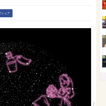
kでシェア
3
4
5