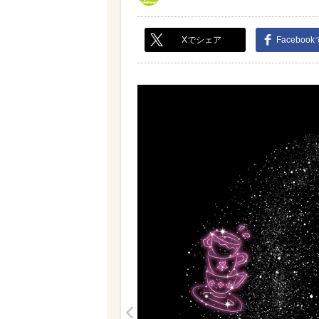
Xでシェア
Faceboo
<