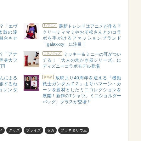
? 「エヴ
最新トレンドはアニメが作る？
TVアニメ
太鼓の達
クリーミィマミやおそ松さんとのコラ
融合させ
ボを手がけるファッションブランド
「galaxxxy」に注目！
？「アナ
ミッキー＆ミニーの耳がつい
コラボグッズ
等身大フ
てる！「大人の氷かき器シリーズ」に
万円
ディズニーコラボモデル登場
んによる
放映より40周年を迎える『機動
新商品
旅するね
戦士ガンダムＺＺ』よりハマーン・カ
カレンダ
ーンを題材としたミニコレクションを
展開！新作のTシャツ、ミニショルダー
バッグ、グラスが登場！
メ
グッズ
プライズ
セガ
プラネタリウム