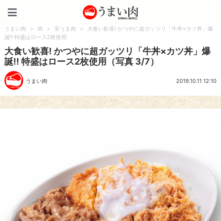
うまい肉
うまい肉
>
肉
>
安うま肉
>
大食い歓喜! かつやに超ガッツリ「牛丼×カツ丼」爆
誕!! 特盛はロース2枚使用
大食い歓喜! かつやに超ガッツリ「牛丼×カツ丼」爆
誕!! 特盛はロース2枚使用（写真 3/7）
うまい肉
2019.10.11 12:10