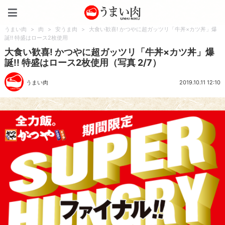
うまい肉
うまい肉
>
肉
>
安うま肉
>
大食い歓喜! かつやに超ガッツリ「牛丼×カツ丼」爆
誕!! 特盛はロース2枚使用
大食い歓喜! かつやに超ガッツリ「牛丼×カツ丼」爆
誕!! 特盛はロース2枚使用（写真 2/7）
うまい肉
2019.10.11 12:10