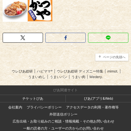
ページの先頭へ
ウレぴあ総研
|
ハピママ*
|
ウレぴあ総研 ディズニー特集
|
mimot.
|
うまいめし
|
うまいパン
|
うまい肉
|
Medery.
ぴあ関連サイト
チケットぴあ
ぴあ(アプリ&Web)
会社案内
プライバシーポリシー
アクセスデータの利用・著作権等
外部送信ポリシー
広告出稿・お取り組みのご相談・情報掲載・その他お問い合わせ
一般の読者の方・ユーザーの方からのお問い合わせ