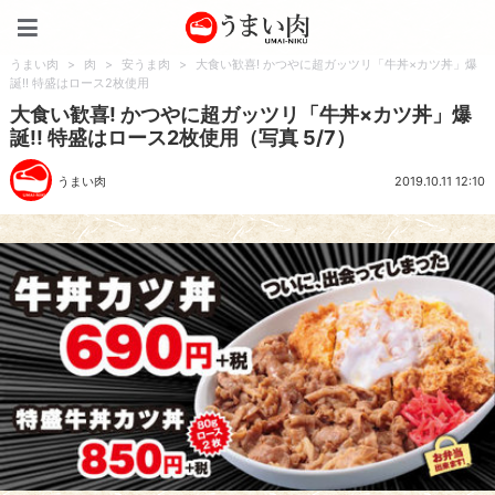
うまい肉
うまい肉
>
肉
>
安うま肉
>
大食い歓喜! かつやに超ガッツリ「牛丼×カツ丼」爆
誕!! 特盛はロース2枚使用
大食い歓喜! かつやに超ガッツリ「牛丼×カツ丼」爆
誕!! 特盛はロース2枚使用（写真 5/7）
うまい肉
2019.10.11 12:10