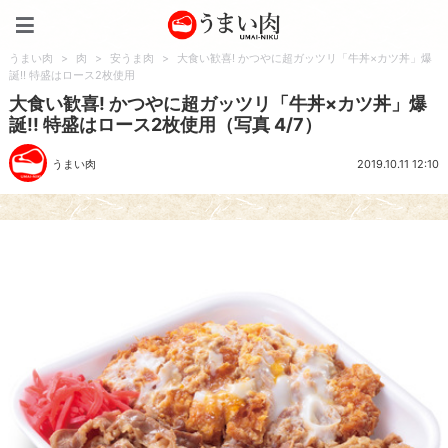
うまい肉
うまい肉
>
肉
>
安うま肉
>
大食い歓喜! かつやに超ガッツリ「牛丼×カツ丼」爆
誕!! 特盛はロース2枚使用
大食い歓喜! かつやに超ガッツリ「牛丼×カツ丼」爆
誕!! 特盛はロース2枚使用（写真 4/7）
うまい肉
2019.10.11 12:10