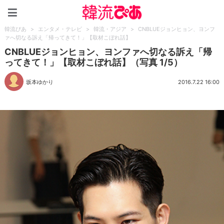
韓流ぴあ
韓流ぴあ
>
エンタメ・テレビ
>
韓流・アジア
>
CNBLUEジョンヒョン、ヨンフ
ァへ切なる訴え「帰ってきて！」【取材こぼれ話】
CNBLUEジョンヒョン、ヨンファへ切なる訴え「帰
ってきて！」【取材こぼれ話】（写真 1/5）
坂本ゆかり
2016.7.22 16:00