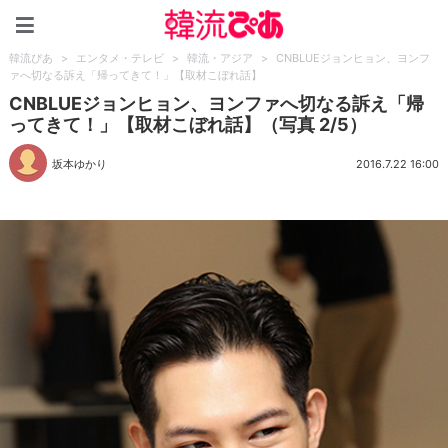
韓流ぴあ
韓流ぴあ
>
エンタメ・テレビ
>
韓流・アジア
>
CNBLUEジョンヒョン、ヨンフ
ァへ切なる訴え「帰ってきて！」【取材こぼれ話】
CNBLUEジョンヒョン、ヨンファへ切なる訴え「帰
ってきて！」【取材こぼれ話】（写真 2/5）
坂本ゆかり
2016.7.22 16:00