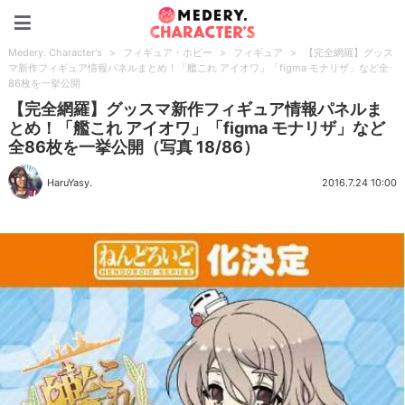
Medery. Character's
Medery. Character's
>
フィギュア・ホビー
>
フィギュア
>
【完全網羅】グッス
マ新作フィギュア情報パネルまとめ！「艦これ アイオワ」「figma モナリザ」など全
86枚を一挙公開
【完全網羅】グッスマ新作フィギュア情報パネルま
とめ！「艦これ アイオワ」「figma モナリザ」など
全86枚を一挙公開（写真 18/86）
HaruYasy.
2016.7.24 10:00