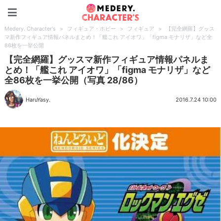
Medery. Character's
Medery. Character's
>
フィギュア・ホビー
>
フィギュア
>
【完全網羅】グッス
マ新作フィギュア情報パネルまとめ！「艦これ アイオワ」「figma モナリザ」など全
86枚を一挙公開
【完全網羅】グッスマ新作フィギュア情報パネルま
とめ！「艦これ アイオワ」「figma モナリザ」など
全86枚を一挙公開（写真 28/86）
HaruYasy.
2016.7.24 10:00