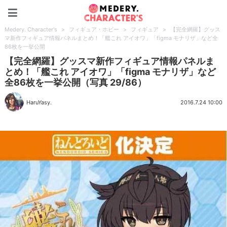
Medery. Character's
Medery. Character's
>
フィギュア・ホビー
>
フィギュア
>
【完全網羅】グッス
マ新作フィギュア情報パネルまとめ！「艦これ アイオワ」「figma モナリザ」など全
86枚を一挙公開
【完全網羅】グッスマ新作フィギュア情報パネルま
とめ！「艦これ アイオワ」「figma モナリザ」など
全86枚を一挙公開（写真 29/86）
HaruYasy.
2016.7.24 10:00