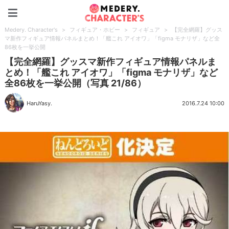
Medery. Character's
Medery. Character's
>
フィギュア・ホビー
>
フィギュア
>
【完全網羅】グッス
マ新作フィギュア情報パネルまとめ！「艦これ アイオワ」「figma モナリザ」など全
86枚を一挙公開
【完全網羅】グッスマ新作フィギュア情報パネルま
とめ！「艦これ アイオワ」「figma モナリザ」など
全86枚を一挙公開（写真 21/86）
HaruYasy.
2016.7.24 10:00