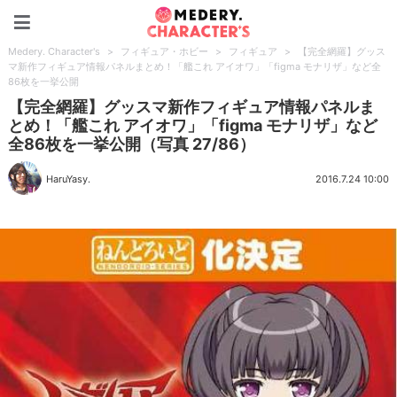
Medery. Character's
Medery. Character's
>
フィギュア・ホビー
>
フィギュア
>
【完全網羅】グッス
マ新作フィギュア情報パネルまとめ！「艦これ アイオワ」「figma モナリザ」など全
86枚を一挙公開
【完全網羅】グッスマ新作フィギュア情報パネルま
とめ！「艦これ アイオワ」「figma モナリザ」など
全86枚を一挙公開（写真 27/86）
HaruYasy.
2016.7.24 10:00